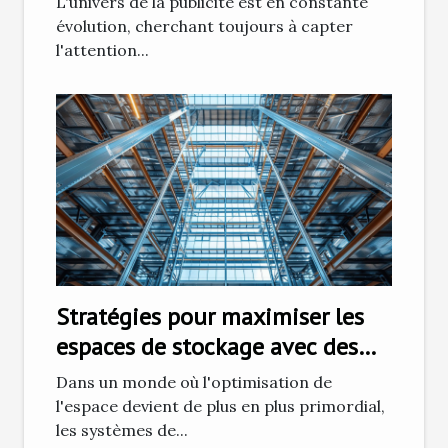
L'univers de la publicité est en constante
évolution, cherchant toujours à capter
l'attention...
Stratégies pour maximiser les
espaces de stockage avec des
systèmes de rayonnage
Dans un monde où l'optimisation de
modulaires
l'espace devient de plus en plus primordial,
les systèmes de...