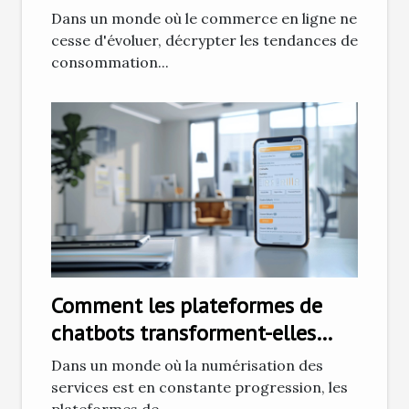
les marchés en ligne émergents
Dans un monde où le commerce en ligne ne
cesse d'évoluer, décrypter les tendances de
consommation...
Comment les plateformes de
chatbots transforment-elles
l'interaction client ?
Dans un monde où la numérisation des
services est en constante progression, les
plateformes de...