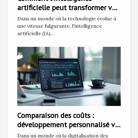
artificielle peut transformer vos
démarches de recherche
Dans un monde où la technologie évolue à
d'emploi
une vitesse fulgurante, l'intelligence
artificielle (IA)...
Comparaison des coûts :
développement personnalisé vs
solutions SaaS de chatbots en
Dans un monde où la digitalisation des