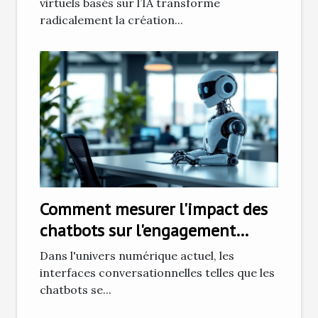
création de contenu
virtuels basés sur l’IA transforme
radicalement la création...
Comment mesurer l'impact des
chatbots sur l'engagement
client sur Instagram
Dans l'univers numérique actuel, les
interfaces conversationnelles telles que les
chatbots se...