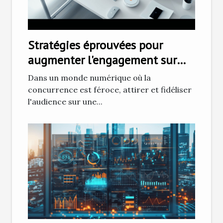
Stratégies éprouvées pour
augmenter l'engagement sur
votre plateforme e-commerce
Dans un monde numérique où la
sans budget publicitaire
concurrence est féroce, attirer et fidéliser
l'audience sur une...