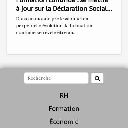
à jour sur la Déclaration Sociale
Nominative pour les
Dans un monde professionnel en
professionnels RH
perpétuelle évolution, la formation
continue se révèle être un...
RH
Formation
Économie