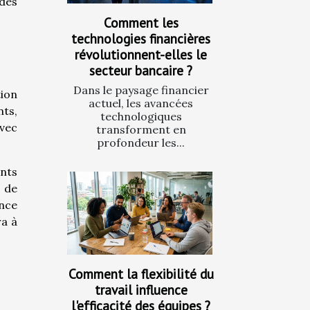
des
Comment les
technologies financières
révolutionnent-elles le
secteur bancaire ?
Dans le paysage financier
tion
actuel, les avancées
nts,
technologiques
vec
transforment en
profondeur les...
ents
 de
ence
ra à
Comment la flexibilité du
travail influence
l'efficacité des équipes ?