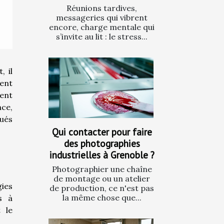
Réunions tardives,
messageries qui vibrent
encore, charge mentale qui
s’invite au lit : le stress...
, il
cent
ment
nce,
qués
Qui contacter pour faire
des photographies
industrielles à Grenoble ?
Photographier une chaîne
de montage ou un atelier
gies
de production, ce n'est pas
la même chose que...
s à
 le