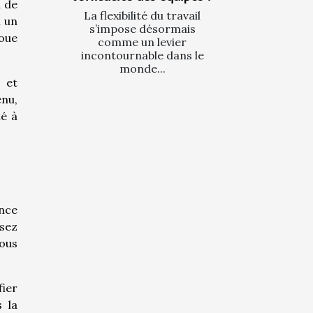
u de
La flexibilité du travail
i un
s’impose désormais
joue
comme un levier
incontournable dans le
monde...
n et
enu,
té à
ance
isez
vous
fier
 la