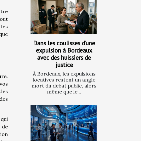
otre
tout
tes
ique
Dans les coulisses d’une
expulsion à Bordeaux
avec des huissiers de
justice
À Bordeaux, les expulsions
ure.
locatives restent un angle
 vos
mort du débat public, alors
des
même que le...
udes
 qui
e de
ion