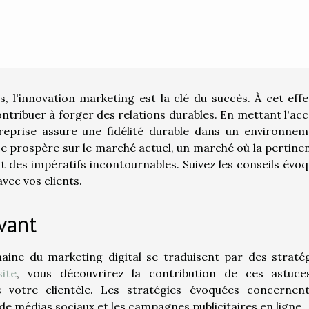
 l'innovation marketing est la clé du succès. À cet effet
ontribuer à forger des relations durables. En mettant l'ac
treprise assure une fidélité durable dans un environne
nce prospère sur le marché actuel, un marché où la pertine
nt des impératifs incontournables. Suivez les conseils évo
avec vos clients.
vant
ine du marketing digital se traduisent par des straté
ite
, vous découvrirez la contribution de ces astuce
s votre clientèle. Les stratégies évoquées concernent
de médias sociaux et les campagnes publicitaires en ligne.