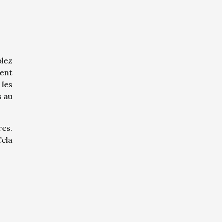
blez
ment
les
s au
res.
Cela