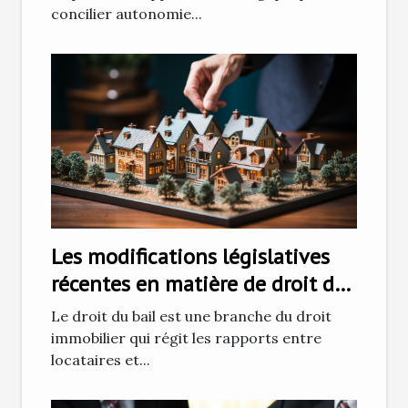
concilier autonomie...
Les modifications législatives
récentes en matière de droit du
bail et leurs impacts sur les
Le droit du bail est une branche du droit
locataires
immobilier qui régit les rapports entre
locataires et...