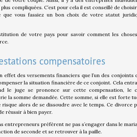
e votre couple. Aussi, il y a des entreprises individuel
plus compliquées. C’est pour cela il est conseillé de choisir
e que vous fassiez un bon choix de votre statut juridi
stitution de votre pays pour savoir comment les choses
orce.
restations compensatoires
 effet des versements financiers que l’un des conjoints 
ompenser la situation financière de ce conjoint. Cela entr
and le juge se prononce sur cette compensation, le c
erie la somme demandée. Cette somme, si elle est forte tu
e risque alors de se dissoudre avec le temps. Ce divorce 
e réussir à bien payer.
ns entrepreneurs préfèrent ne pas s’engager dans le mari
ction de seconde et se retrouver à la paille.