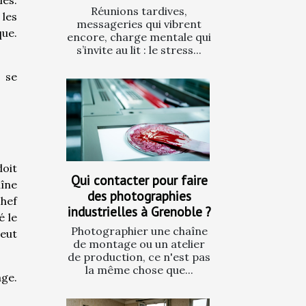
les.
Réunions tardives,
 les
messageries qui vibrent
que.
encore, charge mentale qui
s’invite au lit : le stress...
 se
doit
Qui contacter pour faire
aîne
des photographies
hef
industrielles à Grenoble ?
é le
Photographier une chaîne
peut
de montage ou un atelier
de production, ce n'est pas
la même chose que...
age.