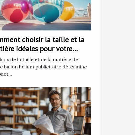
ment choisir la taille et la
ière idéales pour votre
lon hélium publicitaire
hoix de la taille et de la matière de
e ballon hélium publicitaire détermine
pact...