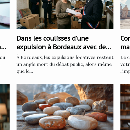
Dans les coulisses d’une
Com
à
expulsion à Bordeaux avec des
mat
huissiers de justice
bal
 ou
À Bordeaux, les expulsions locatives restent
Le c
a
un angle mort du débat public, alors même
votr
que le...
l’im