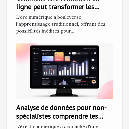
ligne peut transformer les
débutants en tatoueurs
L'ère numérique a bouleversé
professionnels
l'apprentissage traditionnel, offrant des
possibilités inédites pour...
Analyse de données pour non-
spécialistes comprendre les
bases pour mieux décider
L'ère du numérique a accouché d'une