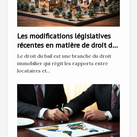
Les modifications législatives
récentes en matière de droit du
bail et leurs impacts sur les
Le droit du bail est une branche du droit
locataires
immobilier qui régit les rapports entre
locataires et...