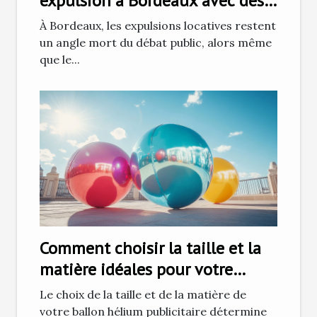
expulsion à Bordeaux avec des
huissiers de justice
À Bordeaux, les expulsions locatives restent
un angle mort du débat public, alors même
que le...
Comment choisir la taille et la
matière idéales pour votre
ballon hélium publicitaire
Le choix de la taille et de la matière de
votre ballon hélium publicitaire détermine