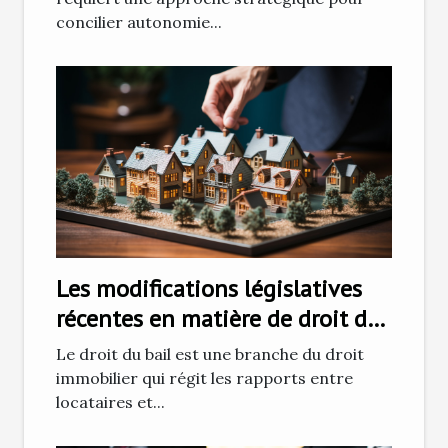
concilier autonomie...
Les modifications législatives
récentes en matière de droit du
bail et leurs impacts sur les
Le droit du bail est une branche du droit
locataires
immobilier qui régit les rapports entre
locataires et...