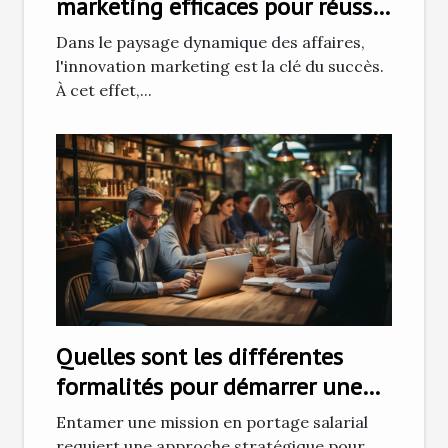
marketing efficaces pour réussir
à fidéliser les clients ?
Dans le paysage dynamique des affaires,
l'innovation marketing est la clé du succès.
À cet effet,...
Quelles sont les différentes
formalités pour démarrer une
mission en portage salarial ?
Entamer une mission en portage salarial
requiert une approche stratégique pour