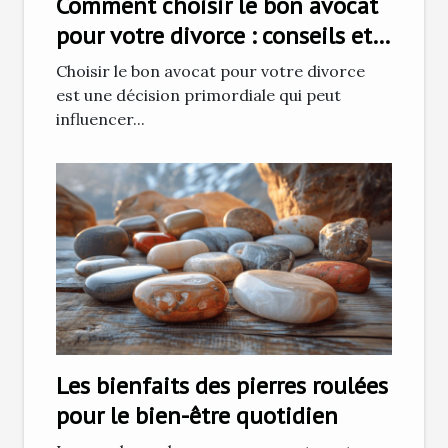
Comment choisir le bon avocat
pour votre divorce : conseils et
stratégies
Choisir le bon avocat pour votre divorce
est une décision primordiale qui peut
influencer...
Les bienfaits des pierres roulées
pour le bien-être quotidien