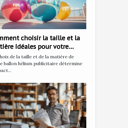
ment choisir la taille et la
ière idéales pour votre
lon hélium publicitaire
hoix de la taille et de la matière de
e ballon hélium publicitaire détermine
pact...