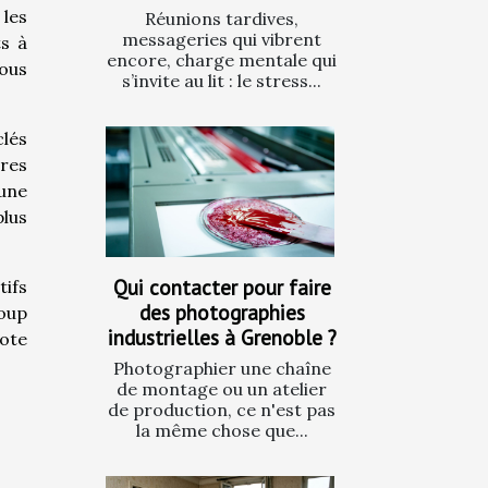
 les
Réunions tardives,
messageries qui vibrent
ts à
encore, charge mentale qui
ous
s’invite au lit : le stress...
clés
res
'une
plus
Qui contacter pour faire
tifs
des photographies
coup
industrielles à Grenoble ?
note
Photographier une chaîne
de montage ou un atelier
de production, ce n'est pas
la même chose que...