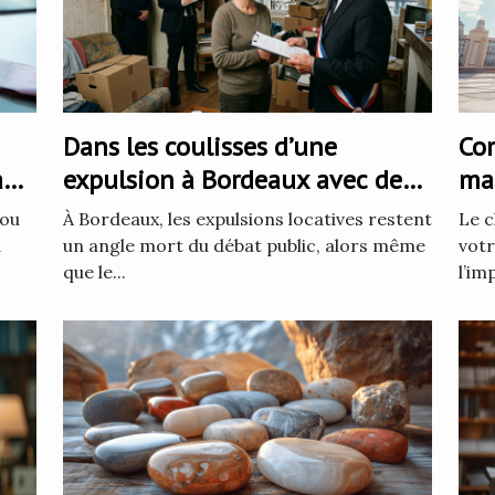
Dans les coulisses d’une
Com
à
expulsion à Bordeaux avec des
mat
huissiers de justice
bal
 ou
À Bordeaux, les expulsions locatives restent
Le c
a
un angle mort du débat public, alors même
votr
que le...
l’im