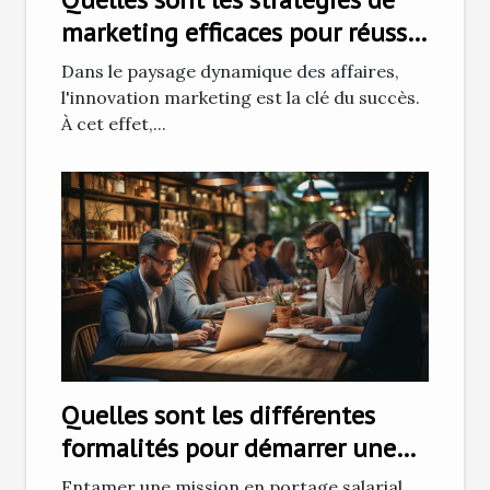
marketing efficaces pour réussir
à fidéliser les clients ?
Dans le paysage dynamique des affaires,
l'innovation marketing est la clé du succès.
À cet effet,...
Quelles sont les différentes
formalités pour démarrer une
mission en portage salarial ?
Entamer une mission en portage salarial