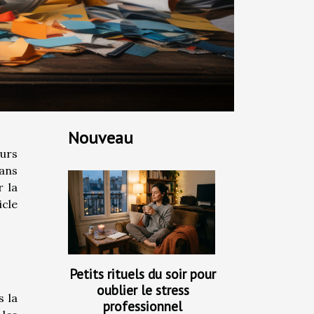
Nouveau
eurs
sans
r la
icle
Petits rituels du soir pour
oublier le stress
s la
professionnel