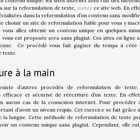
 contenu unique, les sites internet sont l'un des moyens
us sur la reformulation de texte,
visitez
ce site web. En effet
écialisées dans la reformulation d’un contenu sans modifie
 de choisir un site de reformulation fiable pour vous y inscr
e vous allez obtenir un contenu unique en quelques min
i vous est proposée sera sans plagiat. Ces sites en ligne 
aucune. Ce procédé vous fait gagner du temps à côté 
e texte.
ure à la main
 existe d’autres procédés de reformulation de texte.
fficace et sécurisé de réécriture d’un texte. En effet
en aucun cas de la connexion internet. Pour procéder à
rtant d’avoir un niveau requis. Cet exercice se fait grâce 
e la langue. Cette méthode de reformulation de texte p
ir un contenu unique sans plagiat. Cependant, elle es