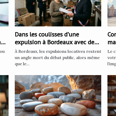
Dans les coulisses d’une
Com
à
expulsion à Bordeaux avec des
mat
huissiers de justice
bal
 ou
À Bordeaux, les expulsions locatives restent
Le c
a
un angle mort du débat public, alors même
votr
que le...
l’im