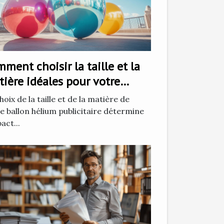
ment choisir la taille et la
ière idéales pour votre
lon hélium publicitaire
hoix de la taille et de la matière de
e ballon hélium publicitaire détermine
pact...