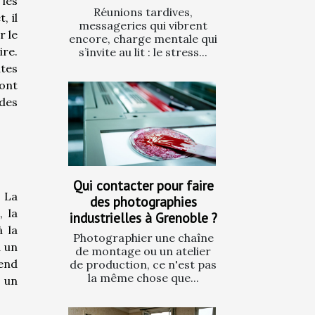
 les
Réunions tardives,
, il
messageries qui vibrent
r le
encore, charge mentale qui
ire.
s’invite au lit : le stress...
utes
sont
des
Qui contacter pour faire
 La
des photographies
, la
industrielles à Grenoble ?
 la
Photographier une chaîne
à un
de montage ou un atelier
rend
de production, ce n'est pas
la même chose que...
t un