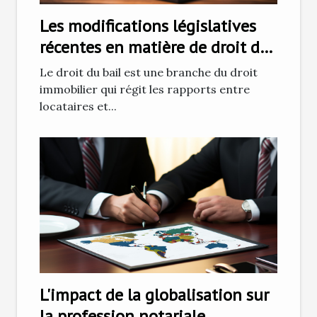
Les modifications législatives
récentes en matière de droit du
bail et leurs impacts sur les
Le droit du bail est une branche du droit
locataires
immobilier qui régit les rapports entre
locataires et...
L'impact de la globalisation sur
la profession notariale