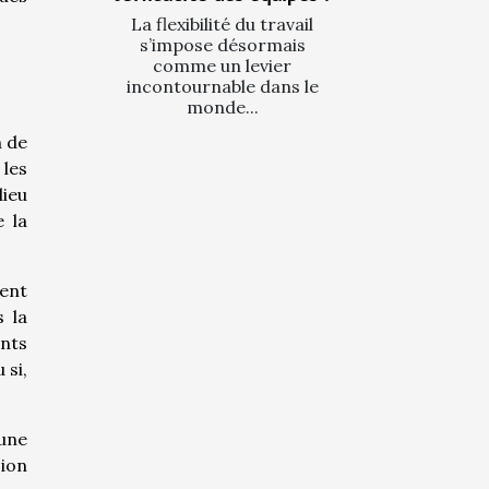
La flexibilité du travail
s’impose désormais
comme un levier
incontournable dans le
monde...
n de
 les
lieu
e la
uent
s la
ants
 si,
 une
sion