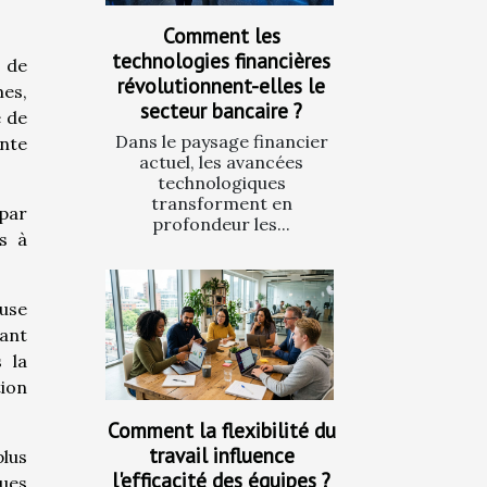
Comment les
technologies financières
 de
révolutionnent-elles le
mes,
secteur bancaire ?
e de
Dans le paysage financier
inte
actuel, les avancées
technologiques
transforment en
par
profondeur les...
ts à
euse
tant
 la
tion
Comment la flexibilité du
travail influence
plus
l'efficacité des équipes ?
ues