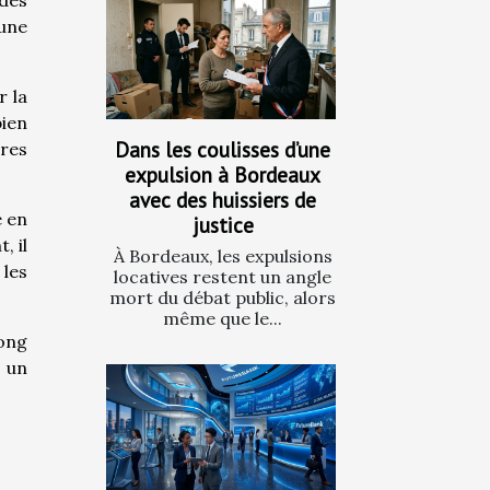
 des
'une
r la
bien
Dans les coulisses d’une
res
expulsion à Bordeaux
avec des huissiers de
e en
justice
, il
À Bordeaux, les expulsions
 les
locatives restent un angle
mort du débat public, alors
même que le...
long
r un