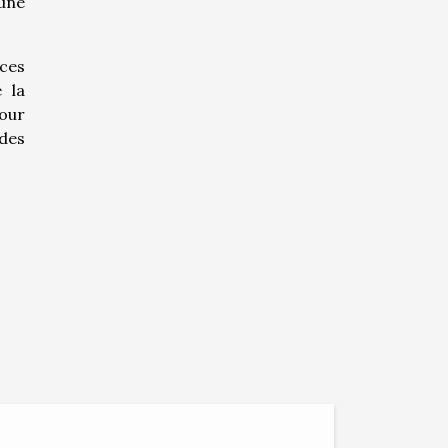
'une
 ces
 la
our
des