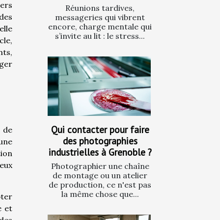
ers
Réunions tardives,
ndes
messageries qui vibrent
encore, charge mentale qui
elle
s’invite au lit : le stress...
cle,
nts,
nger
Qui contacter pour faire
 de
des photographies
une
industrielles à Grenoble ?
tion
reux
Photographier une chaîne
de montage ou un atelier
de production, ce n'est pas
la même chose que...
pter
e et