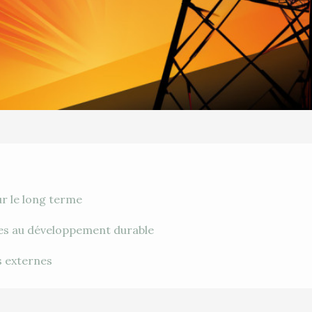
r le long terme
ées au développement durable
s externes